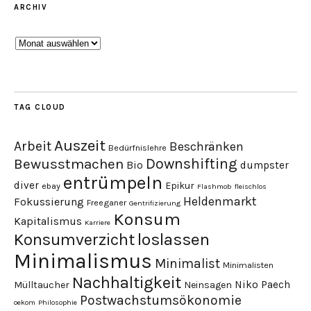
ARCHIV
Archiv
TAG CLOUD
Auszeit
Arbeit
Beschränken
Bedürfnislehre
Downshifting
Bewusstmachen
Bio
dumpster
entrümpeln
diver
Epikur
ebay
Flashmob
fleischlos
Heldenmarkt
Fokussierung
Freeganer
Gentrifizierung
Konsum
Kapitalismus
Karriere
loslassen
Konsumverzicht
Minimalismus
Minimalist
Minimalisten
Nachhaltigkeit
Niko Paech
Mülltaucher
Neinsagen
Postwachstumsökonomie
oekom
Philosophie