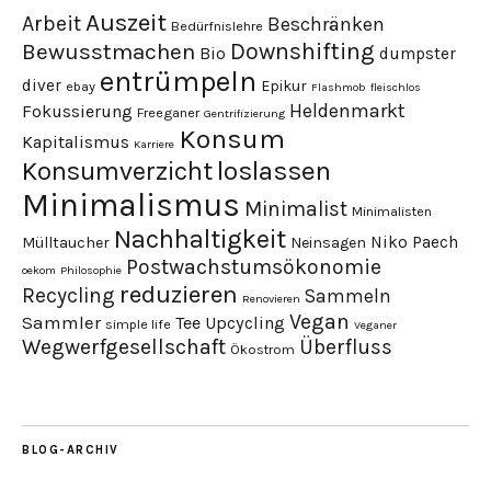
Auszeit
Arbeit
Beschränken
Bedürfnislehre
Downshifting
Bewusstmachen
Bio
dumpster
entrümpeln
diver
Epikur
ebay
Flashmob
fleischlos
Heldenmarkt
Fokussierung
Freeganer
Gentrifizierung
Konsum
Kapitalismus
Karriere
loslassen
Konsumverzicht
Minimalismus
Minimalist
Minimalisten
Nachhaltigkeit
Niko Paech
Mülltaucher
Neinsagen
Postwachstumsökonomie
oekom
Philosophie
reduzieren
Recycling
Sammeln
Renovieren
Vegan
Sammler
Tee
Upcycling
simple life
Veganer
Wegwerfgesellschaft
Überfluss
Ökostrom
BLOG-ARCHIV