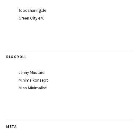
foodsharing.de
Green City e.V.
BLOGROLL
Jenny Mustard
Minimalkonzept
Miss Minimalist
META