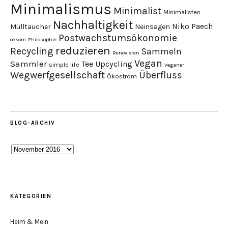
Minimalismus
Minimalist
Minimalisten
Nachhaltigkeit
Niko Paech
Mülltaucher
Neinsagen
Postwachstumsökonomie
oekom
Philosophie
reduzieren
Recycling
Sammeln
Renovieren
Vegan
Sammler
Tee
Upcycling
simple life
Veganer
Wegwerfgesellschaft
Überfluss
Ökostrom
BLOG-ARCHIV
Blog-
Archiv
KATEGORIEN
Heim & Mein