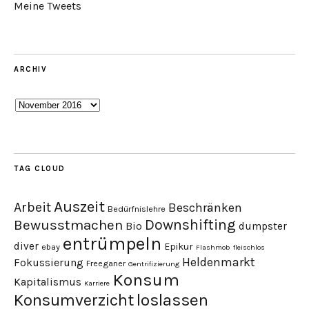
Meine Tweets
ARCHIV
Archiv
TAG CLOUD
Auszeit
Arbeit
Beschränken
Bedürfnislehre
Downshifting
Bewusstmachen
Bio
dumpster
entrümpeln
diver
Epikur
ebay
Flashmob
fleischlos
Heldenmarkt
Fokussierung
Freeganer
Gentrifizierung
Konsum
Kapitalismus
Karriere
loslassen
Konsumverzicht