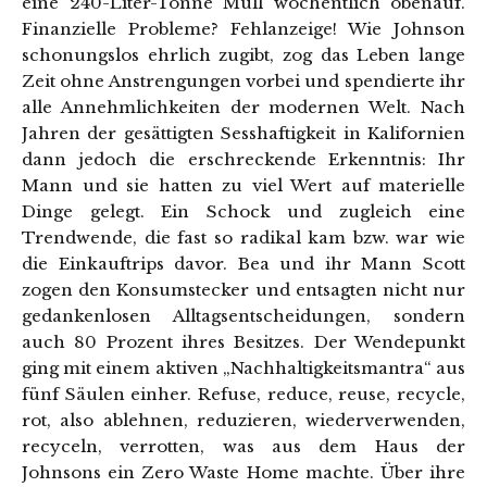
eine 240-Liter-Tonne Müll wöchentlich obenauf.
Finanzielle Probleme? Fehlanzeige! Wie Johnson
schonungslos ehrlich zugibt, zog das Leben lange
Zeit ohne Anstrengungen vorbei und spendierte ihr
alle Annehmlichkeiten der modernen Welt. Nach
Jahren der gesättigten Sesshaftigkeit in Kalifornien
dann jedoch die erschreckende Erkenntnis: Ihr
Mann und sie hatten zu viel Wert auf materielle
Dinge gelegt. Ein Schock und zugleich eine
Trendwende, die fast so radikal kam bzw. war wie
die Einkauftrips davor. Bea und ihr Mann Scott
zogen den Konsumstecker und entsagten nicht nur
gedankenlosen Alltagsentscheidungen, sondern
auch 80 Prozent ihres Besitzes. Der Wendepunkt
ging mit einem aktiven „Nachhaltigkeitsmantra“ aus
fünf Säulen einher. Refuse, reduce, reuse, recycle,
rot, also ablehnen, reduzieren, wiederverwenden,
recyceln, verrotten, was aus dem Haus der
Johnsons ein Zero Waste Home machte. Über ihre