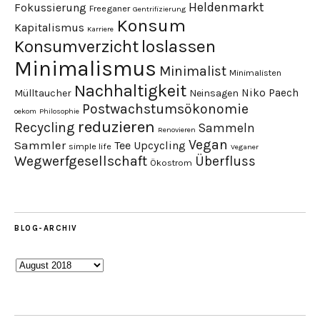
Heldenmarkt
Fokussierung
Freeganer
Gentrifizierung
Konsum
Kapitalismus
Karriere
loslassen
Konsumverzicht
Minimalismus
Minimalist
Minimalisten
Nachhaltigkeit
Niko Paech
Mülltaucher
Neinsagen
Postwachstumsökonomie
oekom
Philosophie
reduzieren
Recycling
Sammeln
Renovieren
Vegan
Sammler
Tee
Upcycling
simple life
Veganer
Wegwerfgesellschaft
Überfluss
Ökostrom
BLOG-ARCHIV
Blog-
Archiv