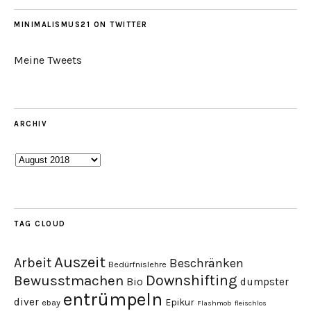
MINIMALISMUS21 ON TWITTER
Meine Tweets
ARCHIV
Archiv
TAG CLOUD
Auszeit
Arbeit
Beschränken
Bedürfnislehre
Downshifting
Bewusstmachen
Bio
dumpster
entrümpeln
diver
Epikur
ebay
Flashmob
fleischlos