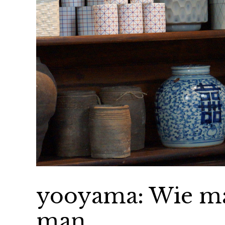
yooyama: Wie man
man