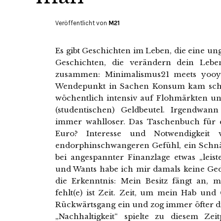
Veröffentlicht von
M21
Es gibt Geschichten im Leben, die eine 
Geschichten, die verändern dein Leben
zusammen: Minimalismus21 meets yooya
Wendepunkt in Sachen Konsum kam schle
wöchentlich intensiv auf Flohmärkten un
(studentischen) Geldbeutel. Irgendwa
immer wahlloser. Das Taschenbuch für e
Euro? Interesse und Notwendigkeit 
endorphinschwangeren Gefühl, ein Schn
bei angespannter Finanzlage etwas „leis
und Wants habe ich mir damals keine G
die Erkenntnis: Mein Besitz fängt an, 
fehlt(e) ist Zeit. Zeit, um mein Hab un
Rückwärtsgang ein und zog immer öfter d
„Nachhaltigkeit“ spielte zu diesem Ze