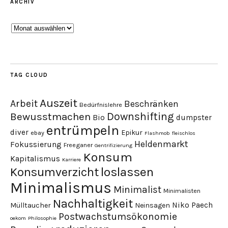
ARCHIV
Archiv
TAG CLOUD
Auszeit
Arbeit
Beschränken
Bedürfnislehre
Downshifting
Bewusstmachen
Bio
dumpster
entrümpeln
diver
Epikur
ebay
Flashmob
fleischlos
Heldenmarkt
Fokussierung
Freeganer
Gentrifizierung
Konsum
Kapitalismus
Karriere
loslassen
Konsumverzicht
Minimalismus
Minimalist
Minimalisten
Nachhaltigkeit
Niko Paech
Mülltaucher
Neinsagen
Postwachstumsökonomie
oekom
Philosophie