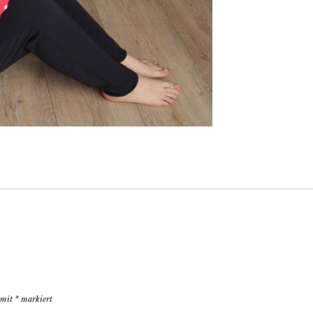
d mit
*
markiert