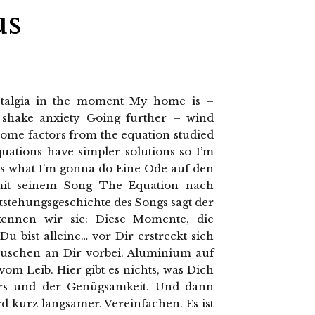
us
nostalgia in the moment My home is –
 shake anxiety Going further – wind
k some factors from the equation studied
uations have simpler solutions so I’m
is what I’m gonna do Eine Ode auf den
mit seinem Song The Equation nach
tstehungsgeschichte des Songs sagt der
 kennen wir sie: Diese Momente, die
Du bist alleine… vor Dir erstreckt sich
auschen an Dir vorbei. Aluminium auf
om Leib. Hier gibt es nichts, was Dich
ers und der Genügsamkeit. Und dann
d kurz langsamer. Vereinfachen. Es ist