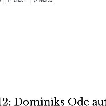
p
LinkedIn
Pinterest
2: Dominiks Ode au