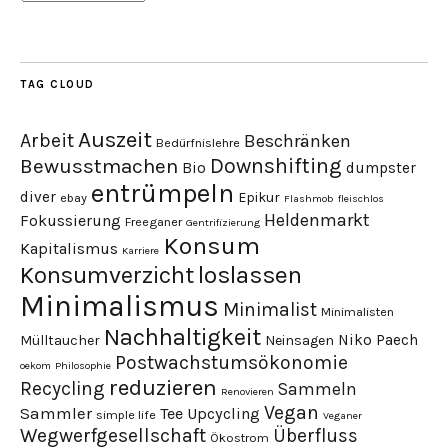
TAG CLOUD
Auszeit
Arbeit
Beschränken
Bedürfnislehre
Downshifting
Bewusstmachen
Bio
dumpster
entrümpeln
diver
Epikur
ebay
Flashmob
fleischlos
Heldenmarkt
Fokussierung
Freeganer
Gentrifizierung
Konsum
Kapitalismus
Karriere
loslassen
Konsumverzicht
Minimalismus
Minimalist
Minimalisten
Nachhaltigkeit
Niko Paech
Mülltaucher
Neinsagen
Postwachstumsökonomie
oekom
Philosophie
reduzieren
Recycling
Sammeln
Renovieren
Vegan
Sammler
Tee
Upcycling
simple life
Veganer
Wegwerfgesellschaft
Überfluss
Ökostrom