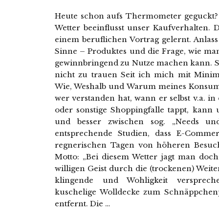
Heute schon aufs Thermometer geguckt? N
Wetter beeinflusst unser Kaufverhalten.
einem beruflichen Vortrag gelernt. Anlas
Sinne – Produktes und die Frage, wie ma
gewinnbringend zu Nutze machen kann. S
nicht zu trauen Seit ich mich mit Minim
Wie, Weshalb und Warum meines Konsuml
wer verstanden hat, wann er selbst v.a. in 
oder sonstige Shoppingfalle tappt, kann
und besser zwischen sog. „Needs und
entsprechende Studien, dass E-Commer
regnerischen Tagen von höheren Besuch
Motto: „Bei diesem Wetter jagt man doc
willigen Geist durch die (trockenen) Wei
klingende und Wohligkeit versprech
kuschelige Wolldecke zum Schnäppchenpr
entfernt. Die …