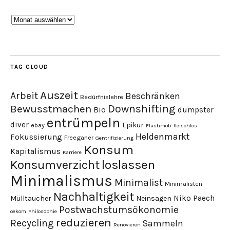
Archiv
TAG CLOUD
Auszeit
Arbeit
Beschränken
Bedürfnislehre
Downshifting
Bewusstmachen
Bio
dumpster
entrümpeln
diver
Epikur
ebay
Flashmob
fleischlos
Heldenmarkt
Fokussierung
Freeganer
Gentrifizierung
Konsum
Kapitalismus
Karriere
loslassen
Konsumverzicht
Minimalismus
Minimalist
Minimalisten
Nachhaltigkeit
Niko Paech
Mülltaucher
Neinsagen
Postwachstumsökonomie
oekom
Philosophie
reduzieren
Recycling
Sammeln
Renovieren