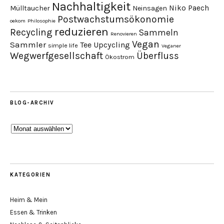
Nachhaltigkeit
Niko Paech
Mülltaucher
Neinsagen
Postwachstumsökonomie
oekom
Philosophie
reduzieren
Recycling
Sammeln
Renovieren
Vegan
Sammler
Tee
Upcycling
simple life
Veganer
Wegwerfgesellschaft
Überfluss
Ökostrom
BLOG-ARCHIV
Blog-
Archiv
KATEGORIEN
Heim & Mein
Essen & Trinken