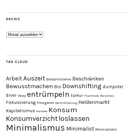
ARCHIV
Archiv
TAG CLOUD
Auszeit
Arbeit
Beschränken
Bedürfnislehre
Downshifting
Bewusstmachen
Bio
dumpster
entrümpeln
diver
Epikur
ebay
Flashmob
fleischlos
Heldenmarkt
Fokussierung
Freeganer
Gentrifizierung
Konsum
Kapitalismus
Karriere
loslassen
Konsumverzicht
Minimalismus
Minimalist
Minimalisten