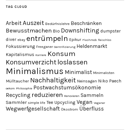
TAG CLOUD
Auszeit
Arbeit
Beschränken
Bedürfnislehre
Downshifting
Bewusstmachen
Bio
dumpster
entrümpeln
diver
Epikur
ebay
Flashmob
fleischlos
Heldenmarkt
Fokussierung
Freeganer
Gentrifizierung
Konsum
Kapitalismus
Karriere
loslassen
Konsumverzicht
Minimalismus
Minimalist
Minimalisten
Nachhaltigkeit
Niko Paech
Mülltaucher
Neinsagen
Postwachstumsökonomie
oekom
Philosophie
reduzieren
Recycling
Sammeln
Renovieren
Vegan
Sammler
Tee
Upcycling
simple life
Veganer
Wegwerfgesellschaft
Überfluss
Ökostrom