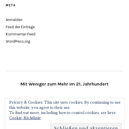
META
Anmelden
Feed der Einträge
Kommentar-Feed
WordPress.org
Mit Weniger zum Mehr im 21. Jahrhundert
Minimalismus21 im Social Web
Privacy & Cookies: This site uses cookies. By continuing to use
this website, you agree to their use.
To find out more, including how to control cookies, see here:
RSS
Facebook
Twitter
Instagram
Pinterest
Youtube
Bloglovin
Cookie-Richtlinie
Copyright Minimalismus21.de 2013 - 2022