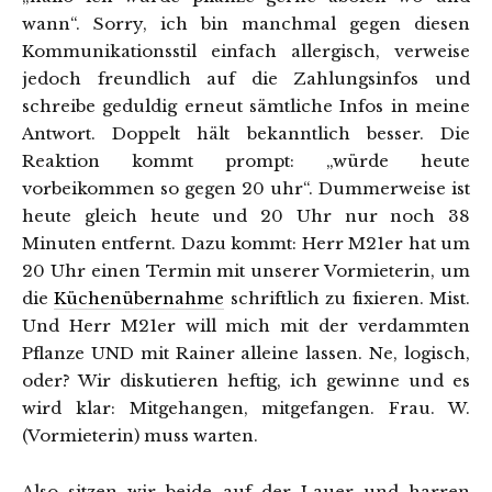
wann“. Sorry, ich bin manchmal gegen diesen
Kommunikationsstil einfach allergisch, verweise
jedoch freundlich auf die Zahlungsinfos und
schreibe geduldig erneut sämtliche Infos in meine
Antwort. Doppelt hält bekanntlich besser. Die
Reaktion kommt prompt: „würde heute
vorbeikommen so gegen 20 uhr“. Dummerweise ist
heute gleich heute und 20 Uhr nur noch 38
Minuten entfernt. Dazu kommt: Herr M21er hat um
20 Uhr einen Termin mit unserer Vormieterin, um
die
Küchenübernahme
schriftlich zu fixieren. Mist.
Und Herr M21er will mich mit der verdammten
Pflanze UND mit Rainer alleine lassen. Ne, logisch,
oder? Wir diskutieren heftig, ich gewinne und es
wird klar: Mitgehangen, mitgefangen. Frau. W.
(Vormieterin) muss warten.
Also sitzen wir beide auf der Lauer und harren