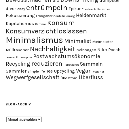
Bio
dumpster
entrümpeln
diver
Epikur
ebay
Flashmob
fleischlos
Heldenmarkt
Fokussierung
Freeganer
Gentrifizierung
Konsum
Kapitalismus
Karriere
loslassen
Konsumverzicht
Minimalismus
Minimalist
Minimalisten
Nachhaltigkeit
Niko Paech
Mülltaucher
Neinsagen
Postwachstumsökonomie
oekom
Philosophie
reduzieren
Recycling
Sammeln
Renovieren
Vegan
Sammler
Tee
Upcycling
simple life
Veganer
Wegwerfgesellschaft
Überfluss
Ökostrom
BLOG-ARCHIV
Blog-
Archiv