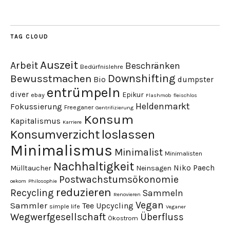
TAG CLOUD
Auszeit
Arbeit
Beschränken
Bedürfnislehre
Downshifting
Bewusstmachen
Bio
dumpster
entrümpeln
diver
Epikur
ebay
Flashmob
fleischlos
Heldenmarkt
Fokussierung
Freeganer
Gentrifizierung
Konsum
Kapitalismus
Karriere
loslassen
Konsumverzicht
Minimalismus
Minimalist
Minimalisten
Nachhaltigkeit
Niko Paech
Mülltaucher
Neinsagen
Postwachstumsökonomie
oekom
Philosophie
reduzieren
Recycling
Sammeln
Renovieren
Vegan
Sammler
Tee
Upcycling
simple life
Veganer
Wegwerfgesellschaft
Überfluss
Ökostrom