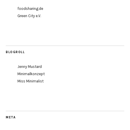
foodsharing.de
Green City e.V.
BLOGROLL
Jenny Mustard
Minimalkonzept
Miss Minimalist
META