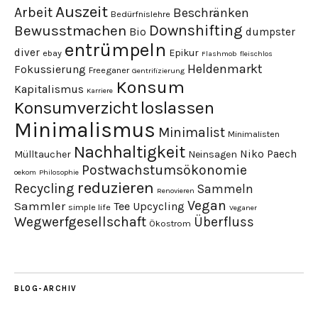
Auszeit
Arbeit
Beschränken
Bedürfnislehre
Downshifting
Bewusstmachen
Bio
dumpster
entrümpeln
diver
Epikur
ebay
Flashmob
fleischlos
Heldenmarkt
Fokussierung
Freeganer
Gentrifizierung
Konsum
Kapitalismus
Karriere
loslassen
Konsumverzicht
Minimalismus
Minimalist
Minimalisten
Nachhaltigkeit
Niko Paech
Mülltaucher
Neinsagen
Postwachstumsökonomie
oekom
Philosophie
reduzieren
Recycling
Sammeln
Renovieren
Vegan
Sammler
Tee
Upcycling
simple life
Veganer
Wegwerfgesellschaft
Überfluss
Ökostrom
BLOG-ARCHIV