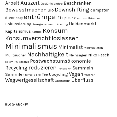
Auszeit
Arbeit
Beschränken
Bedürfnislehre
Downshifting
Bewusstmachen
Bio
dumpster
entrümpeln
diver
Epikur
ebay
Flashmob
fleischlos
Heldenmarkt
Fokussierung
Freeganer
Gentrifizierung
Konsum
Kapitalismus
Karriere
loslassen
Konsumverzicht
Minimalismus
Minimalist
Minimalisten
Nachhaltigkeit
Niko Paech
Mülltaucher
Neinsagen
Postwachstumsökonomie
oekom
Philosophie
reduzieren
Recycling
Sammeln
Renovieren
Vegan
Sammler
Tee
Upcycling
simple life
Veganer
Wegwerfgesellschaft
Überfluss
Ökostrom
BLOG-ARCHIV