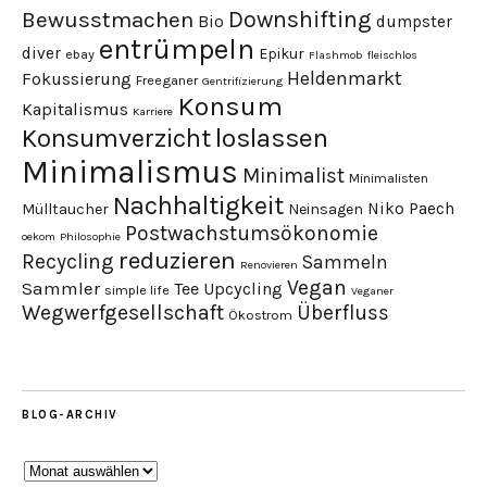
Downshifting
Bewusstmachen
Bio
dumpster
entrümpeln
diver
Epikur
ebay
Flashmob
fleischlos
Heldenmarkt
Fokussierung
Freeganer
Gentrifizierung
Konsum
Kapitalismus
Karriere
loslassen
Konsumverzicht
Minimalismus
Minimalist
Minimalisten
Nachhaltigkeit
Niko Paech
Mülltaucher
Neinsagen
Postwachstumsökonomie
oekom
Philosophie
reduzieren
Recycling
Sammeln
Renovieren
Vegan
Sammler
Tee
Upcycling
simple life
Veganer
Wegwerfgesellschaft
Überfluss
Ökostrom
BLOG-ARCHIV
Blog-