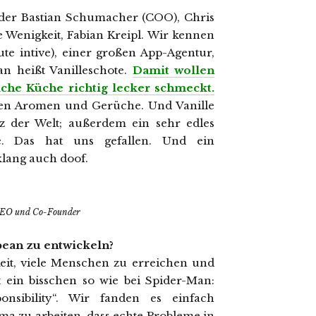
ünder Bastian Schumacher (COO), Chris
 Wenigkeit, Fabian Kreipl. Wir kennen
ute intive), einer großen App-Agentur,
an heißt Vanilleschote.
Damit wollen
liche Küche richtig lecker schmeckt.
nsten Aromen und Gerüche. Und Vanille
rz der Welt; außerdem ein sehr edles
te. Das hat uns gefallen. Und ein
lang auch doof.
, CEO und Co-Founder
 bean zu entwickeln?
eit, viele Menschen zu erreichen und
st ein bisschen so wie bei Spider-Man:
nsibility“. Wir fanden es einfach
ma zu arbeiten, dass echte Probleme in