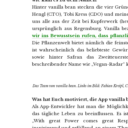
Hinter vanilla bean stecken die vier Gr
Hengl (CTO), Tobi Kress (CDO) und meine
uns alle aus der Zeit bei Kupferwerk (he
ursprünglich aus Regensburg. Vanilla be
wir ins Bewusstsein rufen, dass pflanz
Die Pflanzenwelt bietet nämlich die fei
ist wahrscheinlich das beliebteste Gewü
sowie hinter Safran das Zweitteuers
beschreibender Name wie „Vegan-Radar“ k
Das Team von vanilla bean. Links im Bild: Fabian Kreipl
Was hat Euch motiviert, die App vanilla
Als App-Entwickler hat man die Möglichk
das tägliche Leben zu beeinflussen. Es i
„With great Power comes great Respo
inspirierend und erfüllend, an einem The