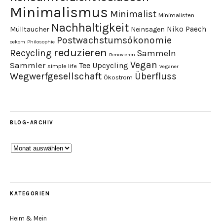
Minimalismus
Minimalist
Minimalisten
Nachhaltigkeit
Niko Paech
Mülltaucher
Neinsagen
Postwachstumsökonomie
oekom
Philosophie
reduzieren
Recycling
Sammeln
Renovieren
Vegan
Sammler
Tee
Upcycling
simple life
Veganer
Wegwerfgesellschaft
Überfluss
Ökostrom
BLOG-ARCHIV
Blog-
Archiv
KATEGORIEN
Heim & Mein