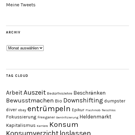
Meine Tweets
ARCHIV
Archiv
TAG CLOUD
Auszeit
Arbeit
Beschränken
Bedürfnislehre
Downshifting
Bewusstmachen
Bio
dumpster
entrümpeln
diver
Epikur
ebay
Flashmob
fleischlos
Heldenmarkt
Fokussierung
Freeganer
Gentrifizierung
Konsum
Kapitalismus
Karriere
loslassen
Konsumverzicht